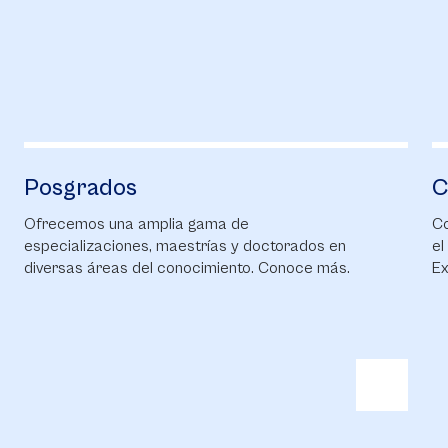
Posgrados
C
Ofrecemos una amplia gama de
Co
especializaciones, maestrías y doctorados en
el
diversas áreas del conocimiento. Conoce más.
Ex