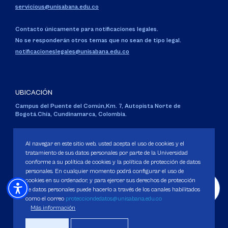
servicious@unisabana.edu.co
Contacto únicamente para notificaciones legales.
No se responderán otros temas que no sean de tipo legal.
notificacioneslegales@unisabana.edu.co
UBICACIÓN
Campus del Puente del Común,
Km. 7, Autopista Norte de
Bogotá.
Chía, Cundinamarca, Colombia.
Código SNIES 1711
Personería Jurídica:
Resolución 130 del 14 de enero de 1980
.
Al navegar en este sitio web, usted acepta el uso de cookies y el
Ministerio de Educación Nacional.
tratamiento de sus datos personales por parte de la Universidad
conforme a su política de cookies y la política de protección de datos
personales. En cualquier momento podrá configurar el uso de
cookies en su ordenador, y para ejercer sus derechos de protección
de datos personales puede hacerlo a través de los canales habilitados
como el correo
protecciondedatos@unisabana.edu.co
Política de Protección de datos
Más información
Política de Cookies