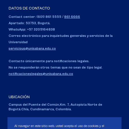
DATOS DE CONTACTO
Contact center: (601) 861 5555
/
861 6666
Apartado: 53753, Bogotá.
WhatsApp: +57 3205164838
Correo electrónico para inquietudes generales y servicios de la
Universidad
servicious@unisabana.edu.co
Contacto únicamente para notificaciones legales.
No se responderán otros temas que no sean de tipo legal.
notificacioneslegales@unisabana.edu.co
UBICACIÓN
Campus del Puente del Común,
Km. 7, Autopista Norte de
Bogotá.
Chía, Cundinamarca, Colombia.
Código SNIES 1711
Personería Jurídica:
Resolución 130 del 14 de enero de 1980
.
Al navegar en este sitio web, usted acepta el uso de cookies y el