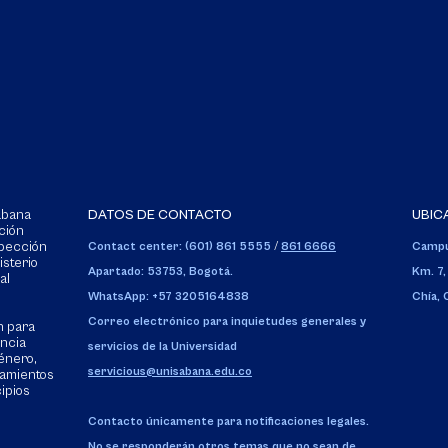
Sabana
DATOS DE CONTACTO
UBIC
ción
spección
Contact center: (601) 861 5555
/
861 6666
Campu
isterio
Apartado: 53753, Bogotá.
Km. 7,
al
WhatsApp: +57 3205164838
Chía,
Correo electrónico para inquietudes generales y
n para
encia
servicios de la Universidad
énero,
servicious@unisabana.edu.co
tamientos
cipios
Contacto únicamente para notificaciones legales.
No se responderán otros temas que no sean de