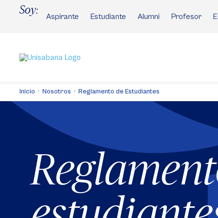
Pasar
Soy:
al
Aspirante
Estudiante
Alumni
Profesor
E
contenido
principal
Inicio
Nosotros
Reglamento de Estudiantes
Reglament
estudiante