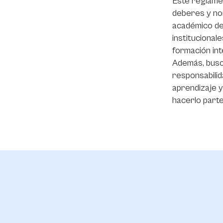
Este reglame
deberes y nor
académico de 
institucional
formación int
Además, busc
responsabilid
aprendizaje y
hacerlo parte