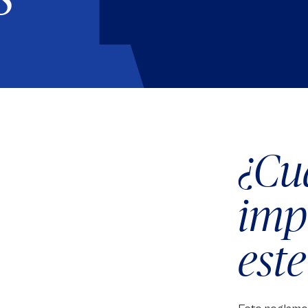
¿Cuá
imp
est