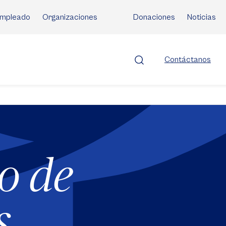
mpleado
Organizaciones
Donaciones
Noticias
Contáctanos
o de
s