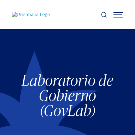
Pasar
al
contenido
MENÚ
principal
Laboratorio de
Gobierno
(GovLab)