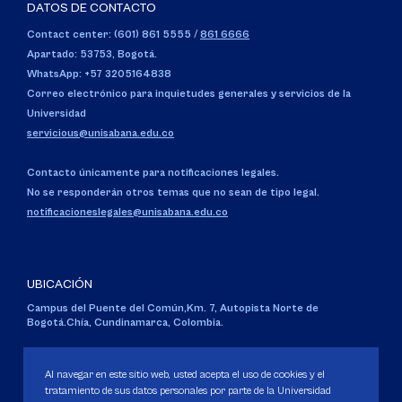
DATOS DE CONTACTO
Contact center: (601) 861 5555
/
861 6666
Apartado: 53753, Bogotá.
WhatsApp: +57 3205164838
Correo electrónico para inquietudes generales y servicios de la
Universidad
servicious@unisabana.edu.co
Contacto únicamente para notificaciones legales.
No se responderán otros temas que no sean de tipo legal.
notificacioneslegales@unisabana.edu.co
UBICACIÓN
Campus del Puente del Común,
Km. 7, Autopista Norte de
Bogotá.
Chía, Cundinamarca, Colombia.
Código SNIES 1711
Personería Jurídica:
Resolución 130 del 14 de enero de 1980
.
Al navegar en este sitio web, usted acepta el uso de cookies y el
Ministerio de Educación Nacional.
tratamiento de sus datos personales por parte de la Universidad