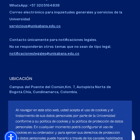
WhatsApp: +57 3205164838
Correo electrónico para inquietudes generales y servicios de la
Universidad
servicious@unisabana.edu.co
Contacto únicamente para notificaciones legales.
No se responderán otros temas que no sean de tipo legal.
notificacioneslegales@unisabana.edu.co
UBICACIÓN
Campus del Puente del Común,
Km. 7, Autopista Norte de
Bogotá.
Chía, Cundinamarca, Colombia.
Código SNIES 1711
Personería Jurídica:
Resolución 130 del 14 de enero de 1980
.
Al navegar en este sitio web, usted acepta el uso de cookies y el
Ministerio de Educación Nacional.
tratamiento de sus datos personales por parte de la Universidad
conforme a su política de cookies y la política de protección de datos
personales. En cualquier momento podrá configurar el uso de
cookies en su ordenador, y para ejercer sus derechos de protección
de datos personales puede hacerlo a través de los canales habilitados