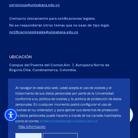
servicious@unisabana.edu.co
Contacto únicamente para notificaciones legales.
No se responderán otros temas que no sean de tipo legal.
notificacioneslegales@unisabana.edu.co
UBICACIÓN
Campus del Puente del Común,
Km. 7, Autopista Norte de
Bogotá.
Chía, Cundinamarca, Colombia.
Código SNIES 1711
Personería Jurídica:
Resolución 130 del 14 de enero de 1980
.
Al navegar en este sitio web, usted acepta el uso de cookies y el
Ministerio de Educación Nacional.
tratamiento de sus datos personales por parte de la Universidad
conforme a su política de cookies y la política de protección de datos
personales. En cualquier momento podrá configurar el uso de
cookies en su ordenador, y para ejercer sus derechos de protección
de datos personales puede hacerlo a través de los canales habilitados
como el correo
protecciondedatos@unisabana.edu.co
Política de Protección de datos
Más información
Política de Cookies