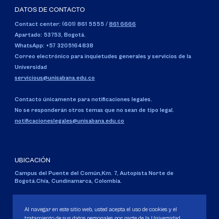
DATOS DE CONTACTO
Contact center: (601) 861 5555
/
861 6666
Apartado: 53753, Bogotá.
WhatsApp: +57 3205164838
Correo electrónico para inquietudes generales y servicios de la
Universidad
servicious@unisabana.edu.co
Contacto únicamente para notificaciones legales.
No se responderán otros temas que no sean de tipo legal.
notificacioneslegales@unisabana.edu.co
UBICACIÓN
Campus del Puente del Común,
Km. 7, Autopista Norte de
Bogotá.
Chía, Cundinamarca, Colombia.
Código SNIES 1711
Personería Jurídica:
Resolución 130 del 14 de enero de 1980
.
Al navegar en este sitio web, usted acepta el uso de cookies y el
Ministerio de Educación Nacional.
tratamiento de sus datos personales por parte de la Universidad