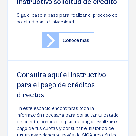
Instructivo solicitud de crédito
5:00 p.m. - Sábados de 9:00
a.m. a 5:00 p.m.
a.m. a 12:00 m.
Siga el paso a paso para realizar el proceso de
solicitud con la Universidad.
Conoce más
Consulta aquí el instructivo
para el pago de créditos
directos
En este espacio encontrarás toda la
información necesaria para consultar tu estado
de cuenta, conocer tu plan de pagos, realizar el
pago de tus cuotas y consultar el histórico de
tus transacciones a través de SIGA Académico.