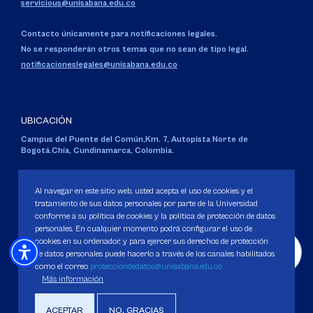
servicious@unisabana.edu.co
Contacto únicamente para notificaciones legales.
No se responderán otros temas que no sean de tipo legal.
notificacioneslegales@unisabana.edu.co
UBICACIÓN
Campus del Puente del Común,
Km. 7, Autopista Norte de
Bogotá.
Chía, Cundinamarca, Colombia.
Código SNIES 1711
Personería Jurídica:
Resolución 130 del 14 de enero de 1980
.
Al navegar en este sitio web, usted acepta el uso de cookies y el
Ministerio de Educación Nacional.
tratamiento de sus datos personales por parte de la Universidad
conforme a su política de cookies y la política de protección de datos
personales. En cualquier momento podrá configurar el uso de
cookies en su ordenador, y para ejercer sus derechos de protección
de datos personales puede hacerlo a través de los canales habilitados
como el correo
protecciondedatos@unisabana.edu.co
Política de Protección de datos
Más información
Política de Cookies
Derechos Pecuniarios
ACEPTAR
NO, GRACIAS