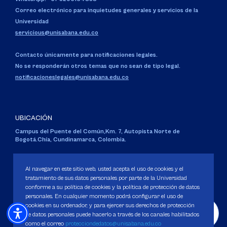
Correo electrónico para inquietudes generales y servicios de la
Universidad
servicious@unisabana.edu.co
Contacto únicamente para notificaciones legales.
No se responderán otros temas que no sean de tipo legal.
notificacioneslegales@unisabana.edu.co
UBICACIÓN
Campus del Puente del Común,
Km. 7, Autopista Norte de
Bogotá.
Chía, Cundinamarca, Colombia.
Código SNIES 1711
Personería Jurídica:
Resolución 130 del 14 de enero de 1980
.
Al navegar en este sitio web, usted acepta el uso de cookies y el
Ministerio de Educación Nacional.
tratamiento de sus datos personales por parte de la Universidad
conforme a su política de cookies y la política de protección de datos
personales. En cualquier momento podrá configurar el uso de
cookies en su ordenador, y para ejercer sus derechos de protección
de datos personales puede hacerlo a través de los canales habilitados
como el correo
protecciondedatos@unisabana.edu.co