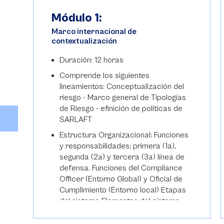
Módulo 1:
Marco internacional de
contextualización
Duración: 12 horas
Comprende los siguientes
lineamientos: Conceptualización del
riesgo - Marco general de Tipologías
de Riesgo - efinición de políticas de
n
SARLAFT
Estructura Organizacional: Funciones
y responsabilidades; primera (1a),
segunda (2a) y tercera (3a) línea de
n
defensa. Funciones del Compliance
ía
Officer (Entorno Global) y Oficial de
Cumplimiento (Entorno local) Etapas
del sistema Elementos del sistema
Elementos de detección de
operaciones inusuales y