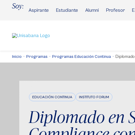
Pasar
Soy:
al
Aspirante
Estudiante
Alumni
Profesor
E
contenido
principal
Inicio
Programas
Programas Educación Continua
Diplomado
EDUCACIÓN CONTINUA
INSTITUTO FORUM
Diplomado en 
Compliance co