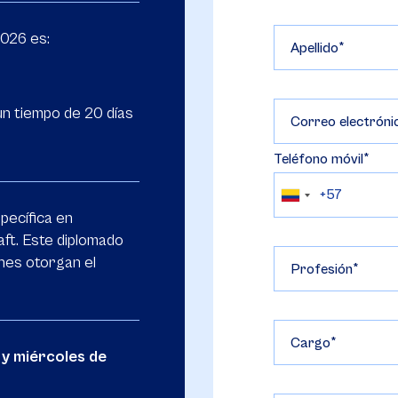
2026 es:
Apellido
n tiempo de 20 días
Correo electróni
Teléfono móvil
pecífica en
ft. Este diplomado
nes otorgan el
Profesión
Cargo
 y miércoles de