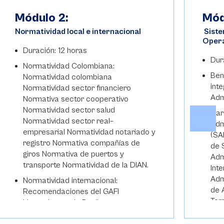
Módulo 2:
Mód
Normatividad local e internacional
Siste
Oper
Duración: 12 horas
Dur
Normatividad Colombiana:
Ben
Normatividad colombiana
int
Normatividad sector financiero
Adm
Normativa sector cooperativo
Normatividad sector salud
Car
Normatividad sector real–
Adm
empresarial Normatividad notariado y
(SA
registro Normativa compañías de
de 
giros Normativa de puertos y
Adm
transporte Normatividad de la DIAN.
Int
Adm
Normatividad internacional:
de 
Recomendaciones del GAFI
Ter
Lineamientos de Basilea
un 
Adm