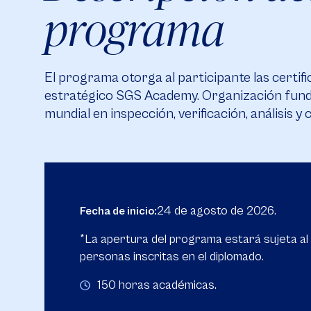
programa
El programa otorga al participante las certif
estratégico SGS Academy. Organización fundad
mundial en inspección, verificación, análisis 
24 de agosto de 2026.
Fecha de inicio:
*La apertura del programa estará sujeta a
personas inscritas en el diplomado.
150 horas académicas.