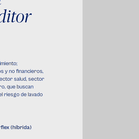
ditor
imiento;
s y no financieros,
ector salud, sector
cro, que buscan
el riesgo de lavado
flex (híbrida)