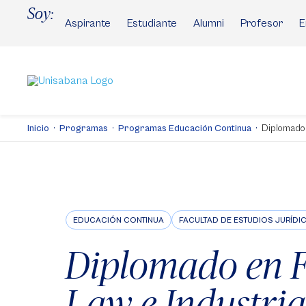
Pasar
Soy:
al
Aspirante
Estudiante
Alumni
Profesor
E
contenido
principal
Inicio
Programas
Programas Educación Continua
Diplomado
EDUCACIÓN CONTINUA
FACULTAD DE ESTUDIOS JURÍDIC
Diplomado en 
Law e Industria