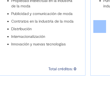
Propiedad intelectual en la industria
Pun
de la moda
ind
Publicidad y comunicación de moda
Contratos en la industria de la moda
Distribución
Internacionalización
Innovación y nuevas tecnologías
Total créditos:
0