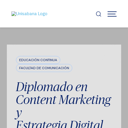
Pasar
al
contenido
MENÚ
principal
EDUCACIÓN CONTINUA
FACULTAD DE COMUNICACIÓN
Diplomado en
Content Marketing
y
Estrategia Digital