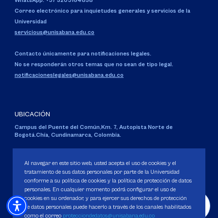
WhatsApp: +57 3205164838
Correo electrónico para inquietudes generales y servicios de la
Universidad
servicious@unisabana.edu.co
Contacto únicamente para notificaciones legales.
No se responderán otros temas que no sean de tipo legal.
notificacioneslegales@unisabana.edu.co
UBICACIÓN
Campus del Puente del Común,
Km. 7, Autopista Norte de
Bogotá.
Chía, Cundinamarca, Colombia.
Código SNIES 1711
Personería Jurídica:
Resolución 130 del 14 de enero de 1980
.
Al navegar en este sitio web, usted acepta el uso de cookies y el
Ministerio de Educación Nacional.
tratamiento de sus datos personales por parte de la Universidad
conforme a su política de cookies y la política de protección de datos
personales. En cualquier momento podrá configurar el uso de
cookies en su ordenador, y para ejercer sus derechos de protección
de datos personales puede hacerlo a través de los canales habilitados
como el correo
protecciondedatos@unisabana.edu.co