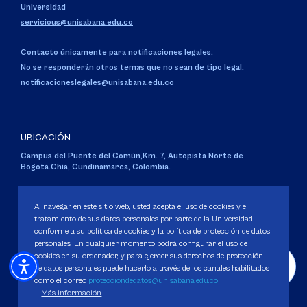
Universidad
servicious@unisabana.edu.co
Contacto únicamente para notificaciones legales.
No se responderán otros temas que no sean de tipo legal.
notificacioneslegales@unisabana.edu.co
UBICACIÓN
Campus del Puente del Común,
Km. 7, Autopista Norte de
Bogotá.
Chía, Cundinamarca, Colombia.
Código SNIES 1711
Personería Jurídica:
Resolución 130 del 14 de enero de 1980
.
Al navegar en este sitio web, usted acepta el uso de cookies y el
Ministerio de Educación Nacional.
tratamiento de sus datos personales por parte de la Universidad
conforme a su política de cookies y la política de protección de datos
personales. En cualquier momento podrá configurar el uso de
cookies en su ordenador, y para ejercer sus derechos de protección
de datos personales puede hacerlo a través de los canales habilitados
como el correo
protecciondedatos@unisabana.edu.co
Política de Protección de datos
Más información
Política de Cookies