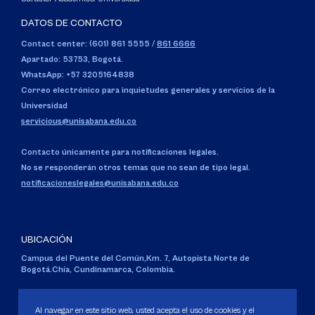
DATOS DE CONTACTO
Contact center: (601) 861 5555
/
861 6666
Apartado: 53753, Bogotá.
WhatsApp: +57 3205164838
Correo electrónico para inquietudes generales y servicios de la
Universidad
servicious@unisabana.edu.co
Contacto únicamente para notificaciones legales.
No se responderán otros temas que no sean de tipo legal.
notificacioneslegales@unisabana.edu.co
UBICACIÓN
Campus del Puente del Común,
Km. 7, Autopista Norte de
Bogotá.
Chía, Cundinamarca, Colombia.
Código SNIES 1711
Personería Jurídica:
Resolución 130 del 14 de enero de 1980
.
Al navegar en este sitio web, usted acepta el uso de cookies y el