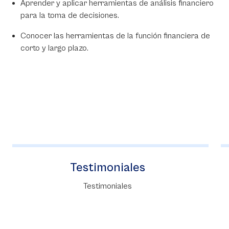
Aprender y aplicar herramientas de análisis financiero
para la toma de decisiones.
Conocer las herramientas de la función financiera de
corto y largo plazo.
Instituto Forum
Forum tiene como misión contribuir al
perfeccionamiento profesional de sus
estudiantes, mediante la oferta de programas
de posgrados y educación continua.