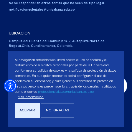
No se responderán otros temas que no sean de tipo legal.
notificacioneslegales@unisabana.edu.co
UBICACIÓN
Campus del Puente del Común,
Km. 7, Autopista Norte de
Bogotá.
Chía, Cundinamarca, Colombia.
Código SNIES 1711
Al navegar en este sitio web, usted acepta el uso de cookies y el
Personería Jurídica:
Resolución 130 del 14 de enero de 1980
.
tratamiento de sus datos personales por parte de la Universidad
Ministerio de Educación Nacional.
conforme a su política de cookies y la política de protección de datos
personales. En cualquier momento podrá configurar el uso de
cookies en su ordenador, y para ejercer sus derechos de protección
de datos personales puede hacerlo a través de los canales habilitados
como el correo
protecciondedatos@unisabana.edu.co
Política de Protección de datos
Más información
Política de Cookies
ACEPTAR
NO, GRACIAS
Derechos Pecuniarios
Copyright 2025 Universidad de La Sabana. Todos los derechos Reservados.