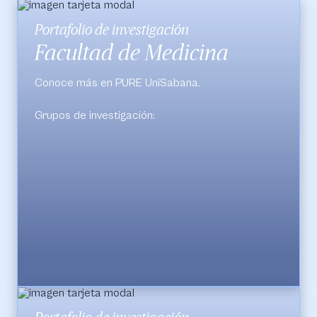
Portafolio de investigación
Facultad de Medicina
Conoce más en PURE UniSabana.
Grupos de investigación:
Centro de Investigación Biomédica Universidad
de La Sabana (CIBUS)
Espondiloartropatias Universidad de La Sabana
Evidencia Terapéutica
Genética Humana
Medicina del Adulto
PROSEIM