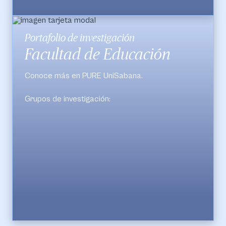
Portafolio de investigación
Facultad de Educación
Conoce más en PURE UniSabana.
Grupos de investigación:
Educación y Educadores.
Tecnologías para la Academia - Proventus.
Observatorio Iberoamericano de Sociopolítica,
Cultura y Ambiente.
LALETUS (Language Learning and Teaching -
Universidad de La Sabana).