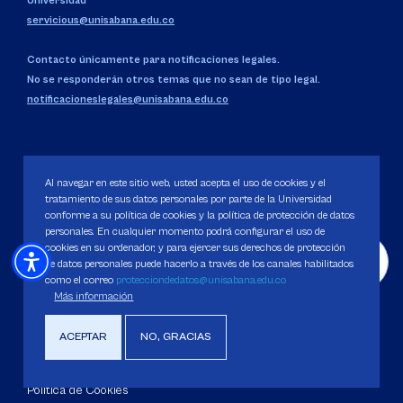
Universidad
servicious@unisabana.edu.co
Contacto únicamente para notificaciones legales.
No se responderán otros temas que no sean de tipo legal.
notificacioneslegales@unisabana.edu.co
UBICACIÓN
Al navegar en este sitio web, usted acepta el uso de cookies y el
Campus del Puente del Común,
Km. 7, Autopista Norte de
tratamiento de sus datos personales por parte de la Universidad
Bogotá.
Chía, Cundinamarca, Colombia.
conforme a su política de cookies y la política de protección de datos
personales. En cualquier momento podrá configurar el uso de
cookies en su ordenador, y para ejercer sus derechos de protección
Código SNIES 1711
Personería Jurídica:
Resolución 130 del 14 de enero de 1980
.
de datos personales puede hacerlo a través de los canales habilitados
Ministerio de Educación Nacional.
como el correo
protecciondedatos@unisabana.edu.co
Más información
ACEPTAR
NO, GRACIAS
Política de Protección de datos
Política de Cookies