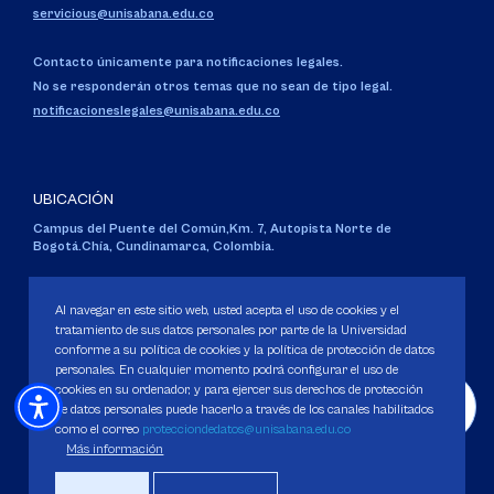
servicious@unisabana.edu.co
Contacto únicamente para notificaciones legales.
No se responderán otros temas que no sean de tipo legal.
notificacioneslegales@unisabana.edu.co
UBICACIÓN
Campus del Puente del Común,
Km. 7, Autopista Norte de
Bogotá.
Chía, Cundinamarca, Colombia.
Código SNIES 1711
Personería Jurídica:
Resolución 130 del 14 de enero de 1980
.
Al navegar en este sitio web, usted acepta el uso de cookies y el
Ministerio de Educación Nacional.
tratamiento de sus datos personales por parte de la Universidad
conforme a su política de cookies y la política de protección de datos
personales. En cualquier momento podrá configurar el uso de
cookies en su ordenador, y para ejercer sus derechos de protección
de datos personales puede hacerlo a través de los canales habilitados
como el correo
protecciondedatos@unisabana.edu.co
Política de Protección de datos
Más información
Política de Cookies