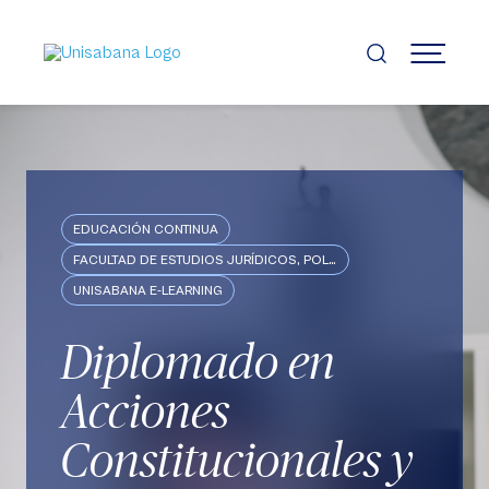
Pasar
al
contenido
MENÚ
principal
EDUCACIÓN CONTINUA
FACULTAD DE ESTUDIOS JURÍDICOS, POLÍTICOS E INTERNACIONALES
UNISABANA E-LEARNING
Diplomado en
Acciones
Constitucionales y