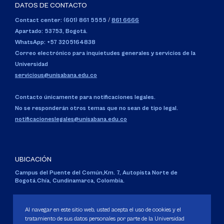
DATOS DE CONTACTO
Contact center: (601) 861 5555
/
861 6666
Apartado: 53753, Bogotá.
WhatsApp: +57 3205164838
Correo electrónico para inquietudes generales y servicios de la
Universidad
servicious@unisabana.edu.co
Contacto únicamente para notificaciones legales.
No se responderán otros temas que no sean de tipo legal.
notificacioneslegales@unisabana.edu.co
UBICACIÓN
Campus del Puente del Común,
Km. 7, Autopista Norte de
Bogotá.
Chía, Cundinamarca, Colombia.
Código SNIES 1711
Personería Jurídica:
Resolución 130 del 14 de enero de 1980
.
Al navegar en este sitio web, usted acepta el uso de cookies y el
Ministerio de Educación Nacional.
tratamiento de sus datos personales por parte de la Universidad