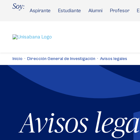
Pasar
Soy:
al
Aspirante
Estudiante
Alumni
Profesor
E
contenido
principal
Inicio
Dirección General de Investigación
Avisos legales
Avisos lega