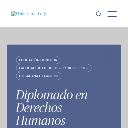
Pasar
al
contenido
MENÚ
principal
EDUCACIÓN CONTINUA
FACULTAD DE ESTUDIOS JURÍDICOS, POLÍTICOS E INTERNACIONALES
UNISABANA E-LEARNING
Diplomado en
Derechos
Humanos