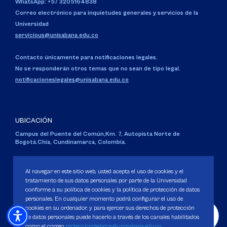
WhatsApp: +57 3205164838
Correo electrónico para inquietudes generales y servicios de la
Universidad
servicious@unisabana.edu.co
Contacto únicamente para notificaciones legales.
No se responderán otros temas que no sean de tipo legal.
notificacioneslegales@unisabana.edu.co
UBICACIÓN
Campus del Puente del Común,
Km. 7, Autopista Norte de
Bogotá.
Chía, Cundinamarca, Colombia.
Código SNIES 1711
Personería Jurídica:
Resolución 130 del 14 de enero de 1980
.
Al navegar en este sitio web, usted acepta el uso de cookies y el
Ministerio de Educación Nacional.
tratamiento de sus datos personales por parte de la Universidad
conforme a su política de cookies y la política de protección de datos
personales. En cualquier momento podrá configurar el uso de
cookies en su ordenador, y para ejercer sus derechos de protección
de datos personales puede hacerlo a través de los canales habilitados
como el correo
protecciondedatos@unisabana.edu.co