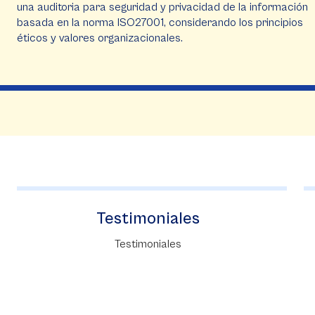
una auditoria para seguridad y privacidad de la información
basada en la norma ISO27001, considerando los principios
éticos y valores organizacionales.
Instituto Forum
Forum tiene como misión contribuir al
perfeccionamiento profesional de sus
estudiantes, mediante la oferta de programas
de posgrados y educación continua.