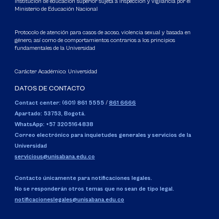
Institución de educación superior sujeta a inspección y vigilancia por el
Ministerio de Educación Nacional
Protocolo de atención para casos de acoso, violencia sexual y basada en
género, así como de comportamientos contrarios a los principios
fundamentales de la Universidad
Carácter Académico: Universidad
DATOS DE CONTACTO
Contact center: (601) 861 5555
/
861 6666
Apartado: 53753, Bogotá.
WhatsApp: +57 3205164838
Correo electrónico para inquietudes generales y servicios de la
Universidad
servicious@unisabana.edu.co
Contacto únicamente para notificaciones legales.
No se responderán otros temas que no sean de tipo legal.
notificacioneslegales@unisabana.edu.co