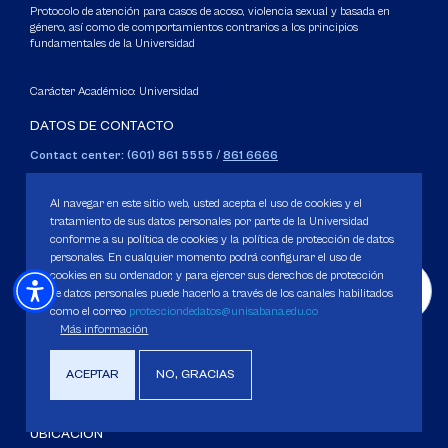
Protocolo de atención para casos de acoso, violencia sexual y basada en
género, así como de comportamientos contrarios a los principios
fundamentales de la Universidad
Carácter Académico: Universidad
DATOS DE CONTACTO
Contact center: (601) 861 5555
/
861 6666
Apartado: 53753, Bogotá.
WhatsApp: +57 3205164838
Al navegar en este sitio web, usted acepta el uso de cookies y el
Correo electrónico para inquietudes generales y servicios de la
tratamiento de sus datos personales por parte de la Universidad
conforme a su política de cookies y la política de protección de datos
Universidad
personales. En cualquier momento podrá configurar el uso de
servicious@unisabana.edu.co
cookies en su ordenador, y para ejercer sus derechos de protección
de datos personales puede hacerlo a través de los canales habilitados
Contacto únicamente para notificaciones legales.
como el correo
protecciondedatos@unisabana.edu.co
Más información
No se responderán otros temas que no sean de tipo legal.
notificacioneslegales@unisabana.edu.co
ACEPTAR
NO, GRACIAS
UBICACIÓN