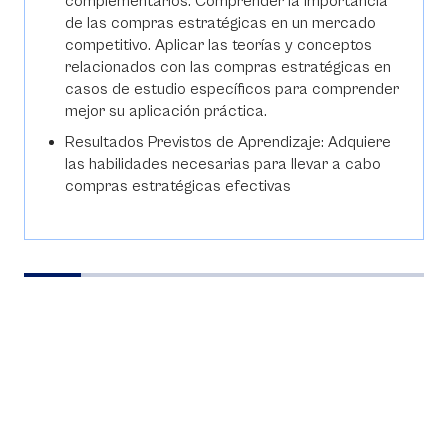
complementarios. Comprender la importancia
de las compras estratégicas en un mercado
competitivo. Aplicar las teorías y conceptos
relacionados con las compras estratégicas en
casos de estudio específicos para comprender
mejor su aplicación práctica.
Resultados Previstos de Aprendizaje: Adquiere
las habilidades necesarias para llevar a cabo
compras estratégicas efectivas
Temas: El nuevo rol de las compras dentro de la
cadena de valor Gestión del flujo de
información en las compras Category
Management Gestión de compras versus
Abastecimiento Estratégico Spend Analysis
(Análisis del Gasto) Matrices de Riesgo Impacto
Análisis Estratégico del mercado Enfoques de
Suministro Análisis Estratégicos de Situaciones
Actuales y Futuras Casos Prácticos