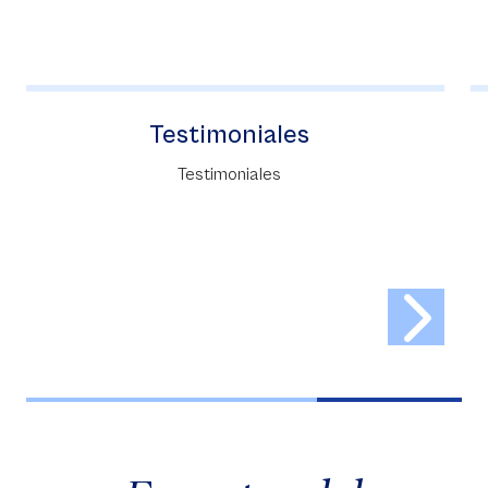
Instituto Forum
Forum tiene como misión contribuir al
perfeccionamiento profesional de sus
estudiantes, mediante la oferta de programas
de posgrados y educación continua.