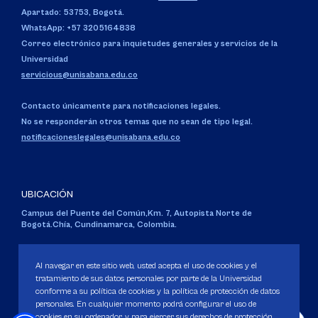
Apartado: 53753, Bogotá.
WhatsApp: +57 3205164838
Correo electrónico para inquietudes generales y servicios de la
Universidad
servicious@unisabana.edu.co
Contacto únicamente para notificaciones legales.
No se responderán otros temas que no sean de tipo legal.
notificacioneslegales@unisabana.edu.co
UBICACIÓN
Campus del Puente del Común,
Km. 7, Autopista Norte de
Bogotá.
Chía, Cundinamarca, Colombia.
Código SNIES 1711
Personería Jurídica:
Resolución 130 del 14 de enero de 1980
.
Al navegar en este sitio web, usted acepta el uso de cookies y el
Ministerio de Educación Nacional.
tratamiento de sus datos personales por parte de la Universidad
conforme a su política de cookies y la política de protección de datos
personales. En cualquier momento podrá configurar el uso de
cookies en su ordenador, y para ejercer sus derechos de protección