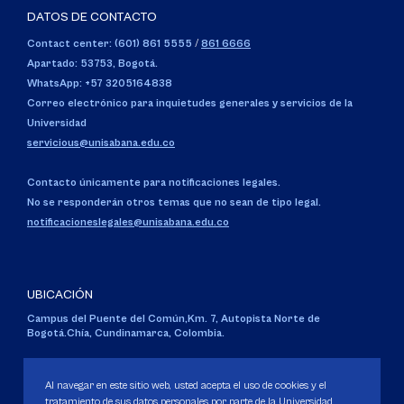
DATOS DE CONTACTO
Contact center: (601) 861 5555
/
861 6666
Apartado: 53753, Bogotá.
WhatsApp: +57 3205164838
Correo electrónico para inquietudes generales y servicios de la
Universidad
servicious@unisabana.edu.co
Contacto únicamente para notificaciones legales.
No se responderán otros temas que no sean de tipo legal.
notificacioneslegales@unisabana.edu.co
UBICACIÓN
Campus del Puente del Común,
Km. 7, Autopista Norte de
Bogotá.
Chía, Cundinamarca, Colombia.
Código SNIES 1711
Personería Jurídica:
Resolución 130 del 14 de enero de 1980
.
Al navegar en este sitio web, usted acepta el uso de cookies y el
Ministerio de Educación Nacional.
tratamiento de sus datos personales por parte de la Universidad