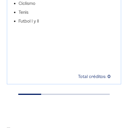
Ciclismo
Tenis
Futbol I y II
Total créditos:
0