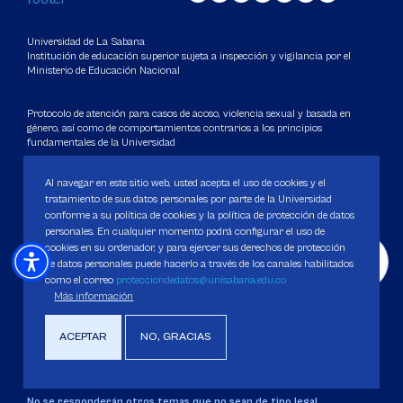
Universidad de La Sabana
Institución de educación superior sujeta a inspección y vigilancia por el
Ministerio de Educación Nacional
Protocolo de atención para casos de acoso, violencia sexual y basada en
género, así como de comportamientos contrarios a los principios
fundamentales de la Universidad
Al navegar en este sitio web, usted acepta el uso de cookies y el
Carácter Académico: Universidad
tratamiento de sus datos personales por parte de la Universidad
DATOS DE CONTACTO
conforme a su política de cookies y la política de protección de datos
personales. En cualquier momento podrá configurar el uso de
Contact center: (601) 861 5555
/
861 6666
cookies en su ordenador, y para ejercer sus derechos de protección
Apartado: 53753, Bogotá.
de datos personales puede hacerlo a través de los canales habilitados
como el correo
protecciondedatos@unisabana.edu.co
WhatsApp: +57 3205164838
Más información
Correo electrónico para inquietudes generales y servicios de la
Universidad
ACEPTAR
NO, GRACIAS
servicious@unisabana.edu.co
Contacto únicamente para notificaciones legales.
No se responderán otros temas que no sean de tipo legal.