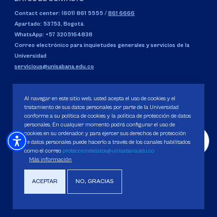
Contact center: (601) 861 5555
/
861 6666
Apartado: 53753, Bogotá.
WhatsApp: +57 3205164838
Correo electrónico para inquietudes generales y servicios de la
Universidad
servicious@unisabana.edu.co
Contacto únicamente para notificaciones legales.
No se responderán otros temas que no sean de tipo legal.
Al navegar en este sitio web, usted acepta el uso de cookies y el
tratamiento de sus datos personales por parte de la Universidad
notificacioneslegales@unisabana.edu.co
conforme a su política de cookies y la política de protección de datos
personales. En cualquier momento podrá configurar el uso de
cookies en su ordenador, y para ejercer sus derechos de protección
de datos personales puede hacerlo a través de los canales habilitados
UBICACIÓN
como el correo
protecciondedatos@unisabana.edu.co
Más información
Campus del Puente del Común,
Km. 7, Autopista Norte de
Bogotá.
Chía, Cundinamarca, Colombia.
ACEPTAR
NO, GRACIAS
Código SNIES 1711
Personería Jurídica:
Resolución 130 del 14 de enero de 1980
.
Ministerio de Educación Nacional.