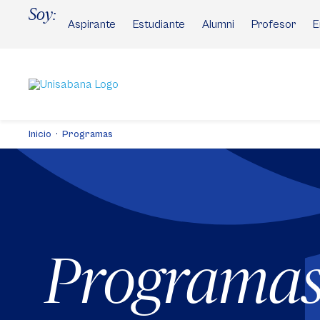
Pasar
Soy:
al
Aspirante
Estudiante
Alumni
Profesor
E
contenido
principal
Inicio
Programas
Programa