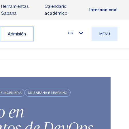
Herramientas
Calendario
Internacional
Sabana
académico
ES
Admisión
MENÚ
E INGENIERÍA
UNISABANA E-LEARNING
o en
tos de DevOps