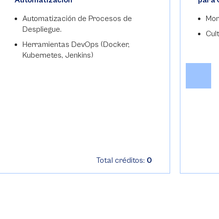
Automatización
para 
Automatización de Procesos de
Mon
Despliegue.
Cul
Herramientas DevOps (Docker,
Kubernetes, Jenkins)
Total créditos:
0