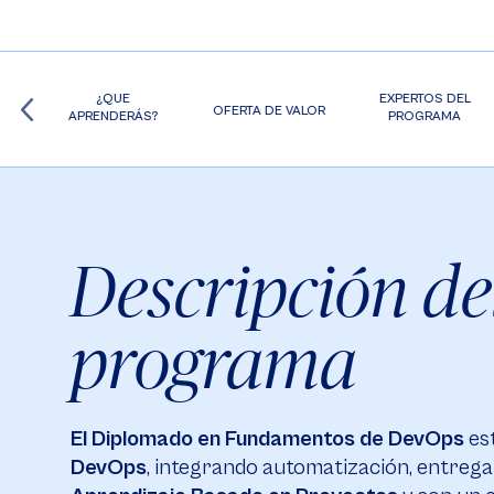
EL
¿QUE
EXPERTOS DEL
OFERTA DE VALOR
APRENDERÁS?
PROGRAMA
Descripción de
programa
El Diplomado en Fundamentos de DevOps
est
DevOps
, integrando automatización, entreg