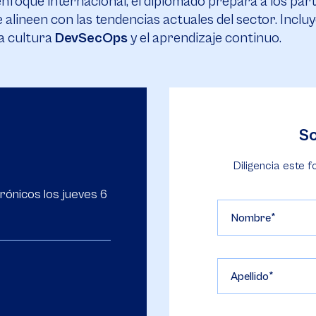
nfoque internacional, el diplomado prepara a los par
 alineen con las tendencias actuales del sector. Incl
a cultura
DevSecOps
y el aprendizaje continuo.
So
Diligencia este f
rónicos los jueves 6
Nombre
Apellido