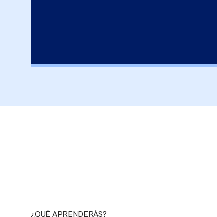
zaje 2
Unidad de aprendizaje 3
s: CI/CD y
Ecosistema DevOps: Herramientas
¿QUÉ APRENDERÁS?