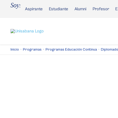
Pasar
Soy:
al
Aspirante
Estudiante
Alumni
Profesor
E
contenido
principal
Inicio
Programas
Programas Educación Continua
Diplomado