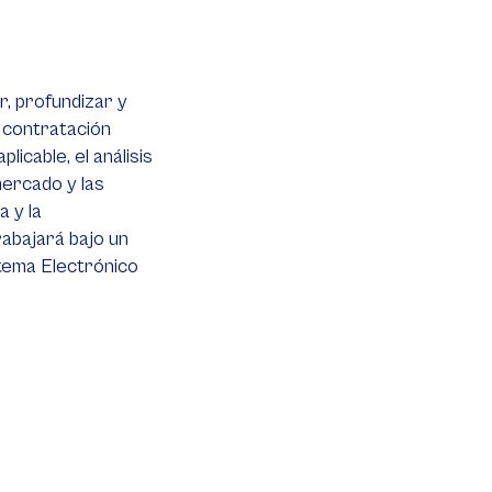
r, profundizar y
 contratación
licable, el análisis
mercado y las
a y la
rabajará bajo un
stema Electrónico