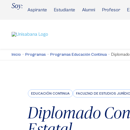
Pasar
Soy:
al
Aspirante
Estudiante
Alumni
Profesor
E
contenido
principal
Inicio
Programas
Programas Educación Continua
Diplomado
EDUCACIÓN CONTINUA
FACULTAD DE ESTUDIOS JURÍDIC
Diplomado Con
Estatal