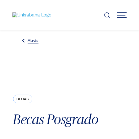
Pasar
al
contenido
MENÚ
principal
Atrás
BECAS
Becas Posgrado