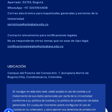
Apartado: 53753, Bogotá.
WhatsApp: +57 3205164838
Correo electrónico para inquietudes generales y servicios de la
Universidad
servicious@unisabana.edu.co
Contacto únicamente para notificaciones legales.
No se responderán otros temas que no sean de tipo legal.
notificacioneslegales@unisabana.edu.co
UBICACIÓN
Campus del Puente del Común,
Km. 7, Autopista Norte de
Bogotá.
Chía, Cundinamarca, Colombia.
Código SNIES 1711
Personería Jurídica:
Resolución 130 del 14 de enero de 1980
.
Al navegar en este sitio web, usted acepta el uso de cookies y el
Ministerio de Educación Nacional.
tratamiento de sus datos personales por parte de la Universidad
conforme a su política de cookies y la política de protección de datos
personales. En cualquier momento podrá configurar el uso de
cookies en su ordenador, y para ejercer sus derechos de protección