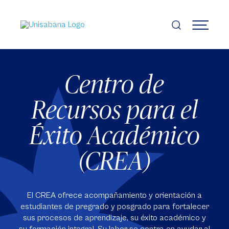
Pasar
al
contenido
MENÚ
principal
Centro de
Recursos para el
Éxito Académico
(CREA)
El CREA ofrece acompañamiento y orientación a
estudiantes de pregrado y posgrado para fortalecer
sus procesos de aprendizaje, su éxito académico y