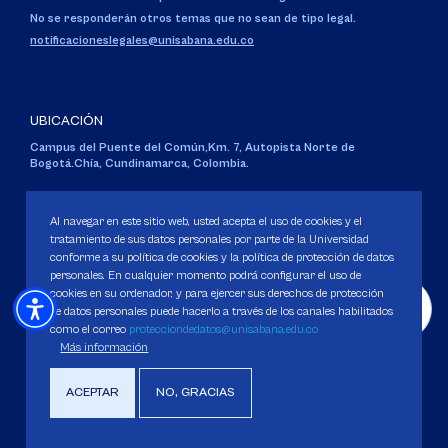
No se responderán otros temas que no sean de tipo legal.
notificacioneslegales@unisabana.edu.co
UBICACIÓN
Campus del Puente del Común,
Km. 7, Autopista Norte de
Bogotá.
Chía, Cundinamarca, Colombia.
Código SNIES 1711
Personería Jurídica:
Resolución 130 del 14 de enero de 1980
.
Al navegar en este sitio web, usted acepta el uso de cookies y el
Ministerio de Educación Nacional.
tratamiento de sus datos personales por parte de la Universidad
conforme a su política de cookies y la política de protección de datos
personales. En cualquier momento podrá configurar el uso de
cookies en su ordenador, y para ejercer sus derechos de protección
de datos personales puede hacerlo a través de los canales habilitados
como el correo
protecciondedatos@unisabana.edu.co
Política de Protección de datos
Más información
Política de Cookies
Derechos Pecuniarios
ACEPTAR
NO, GRACIAS
Copyright 2025 Universidad de La Sabana. Todos los derechos Reservados.