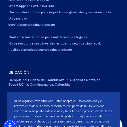
WhatsApp: +57 3205164838
Correo electrónico para inquietudes generales y servicios de la
Universidad
servicious@unisabana.edu.co
Contacto únicamente para notificaciones legales.
No se responderán otros temas que no sean de tipo legal.
notificacioneslegales@unisabana.edu.co
UBICACIÓN
Campus del Puente del Común,
Km. 7, Autopista Norte de
Bogotá.
Chía, Cundinamarca, Colombia.
Código SNIES 1711
Personería Jurídica:
Resolución 130 del 14 de enero de 1980
.
Al navegar en este sitio web, usted acepta el uso de cookies y el
Ministerio de Educación Nacional.
tratamiento de sus datos personales por parte de la Universidad
conforme a su política de cookies y la política de protección de datos
personales. En cualquier momento podrá configurar el uso de
cookies en su ordenador, y para ejercer sus derechos de protección
de datos personales puede hacerlo a través de los canales habilitados