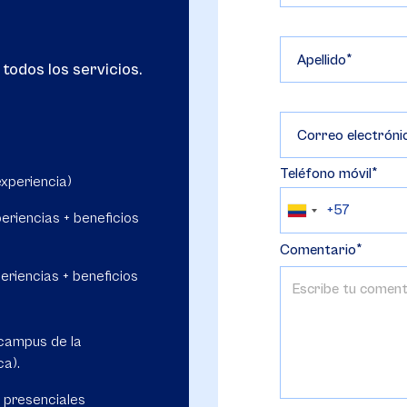
Apellido
todos los servicios.
Correo electróni
Teléfono móvil
xperiencia)
eriencias + beneficios
Comentario
eriencias + beneficios
 campus de la
ca).
 presenciales