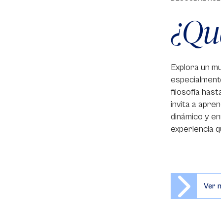
¿Qu
Explora un mu
especialmente
filosofía has
invita a apre
dinámico y en
experiencia q
Ver 