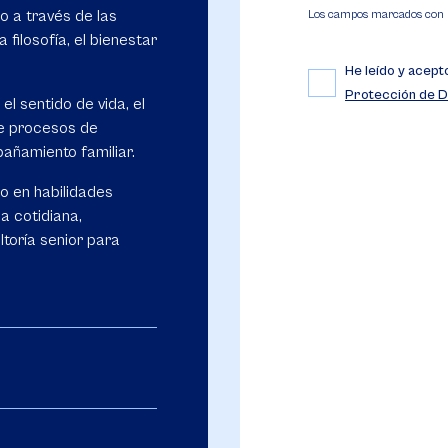
o a través de las
Los campos marcados con (*
la filosofía, el bienestar
He leído y acept
Protección de D
l sentido de vida, el
te procesos de
pañamiento familiar.
o en habilidades
ida cotidiana,
toría senior para