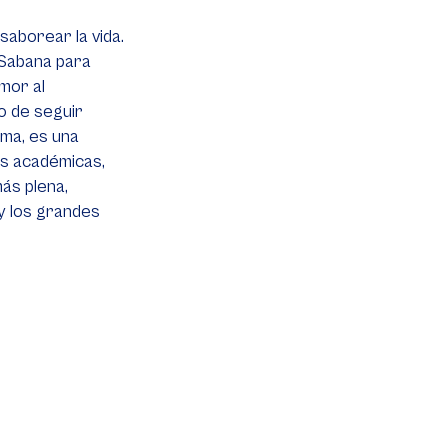
aborear la vida.
 Sabana para
amor al
eo de seguir
ma, es una
as académicas,
más plena,
y los grandes