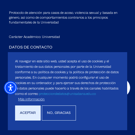
Protocolo de atención para casos de acoso, violencia sexual y basada en
género, así como de comportamientos contrarios a los principios
fundamentales de la Universidad
Carácter Académico: Universidad
DATOS DE CONTACTO
Contact center: (601) 861 5555
/
861 6666
Al navegar en este sitio web, usted acepta el uso de cookies y el
Apartado: 53753, Bogotá.
tratamiento de sus datos personales por parte de la Universidad
WhatsApp: +57 3205164838
conforme a su política de cookies y la política de protección de datos
Correo electrónico para inquietudes generales y servicios de la
personales. En cualquier momento podrá configurar el uso de
Universidad
cookies en su ordenador, y para ejercer sus derechos de protección
de datos personales puede hacerlo a través de los canales habilitados
servicious@unisabana.edu.co
como el correo
protecciondedatos@unisabana.edu.co
Más información
Contacto únicamente para notificaciones legales.
No se responderán otros temas que no sean de tipo legal.
ACEPTAR
NO, GRACIAS
notificacioneslegales@unisabana.edu.co