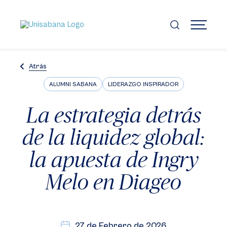
Pasar
al
contenido
MENÚ
principal
Atrás
ALUMNI SABANA
LIDERAZGO INSPIRADOR
La estrategia detrás
de la liquidez global:
la apuesta de Ingry
Melo en Diageo
27 de Febrero de 2026