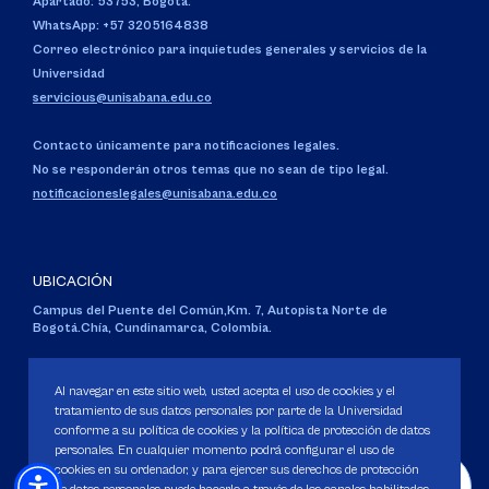
Apartado: 53753, Bogotá.
WhatsApp: +57 3205164838
Correo electrónico para inquietudes generales y servicios de la
Universidad
servicious@unisabana.edu.co
Contacto únicamente para notificaciones legales.
No se responderán otros temas que no sean de tipo legal.
notificacioneslegales@unisabana.edu.co
UBICACIÓN
Campus del Puente del Común,
Km. 7, Autopista Norte de
Bogotá.
Chía, Cundinamarca, Colombia.
Código SNIES 1711
Personería Jurídica:
Resolución 130 del 14 de enero de 1980
.
Al navegar en este sitio web, usted acepta el uso de cookies y el
Ministerio de Educación Nacional.
tratamiento de sus datos personales por parte de la Universidad
conforme a su política de cookies y la política de protección de datos
personales. En cualquier momento podrá configurar el uso de
cookies en su ordenador, y para ejercer sus derechos de protección