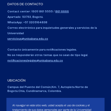
DATOS DE CONTACTO
Contact center: (601) 861 5555
/
861 6666
Apartado: 53753, Bogotá.
WhatsApp: +57 3205164838
Correo electrónico para inquietudes generales y servicios de la
Universidad
servicious@unisabana.edu.co
Contacto únicamente para notificaciones legales.
No se responderán otros temas que no sean de tipo legal.
notificacioneslegales@unisabana.edu.co
UBICACIÓN
Campus del Puente del Común,
Km. 7, Autopista Norte de
Bogotá.
Chía, Cundinamarca, Colombia.
Código SNIES 1711
Personería Jurídica:
Resolución 130 del 14 de enero de 1980
.
Al navegar en este sitio web, usted acepta el uso de cookies y el
Ministerio de Educación Nacional.
tratamiento de sus datos personales por parte de la Universidad