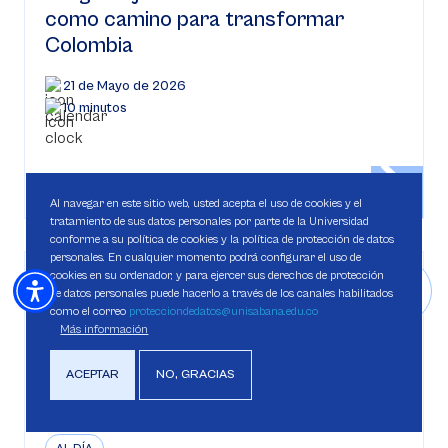
como camino para transformar
Colombia
21 de Mayo de 2026
10 minutos
Al navegar en este sitio web, usted acepta el uso de cookies y el
tratamiento de sus datos personales por parte de la Universidad
conforme a su política de cookies y la política de protección de datos
personales. En cualquier momento podrá configurar el uso de
cookies en su ordenador, y para ejercer sus derechos de protección
de datos personales puede hacerlo a través de los canales habilitados
como el correo
protecciondedatos@unisabana.edu.co
Más información
ACEPTAR
NO, GRACIAS