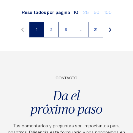
Resultados por página
10
25
50
100
1
2
3
…
21
Página
Página
Página
actual
CONTACTO
Da el
próximo paso
Tus comentarios y preguntas son importantes para
nosotros. Diligencia este formulario y nos pondremos en