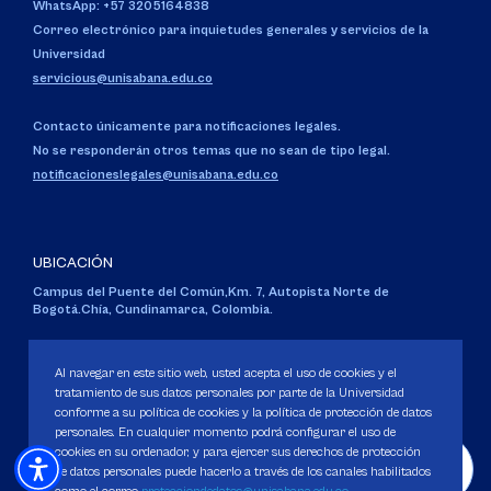
WhatsApp: +57 3205164838
Correo electrónico para inquietudes generales y servicios de la
Universidad
servicious@unisabana.edu.co
Contacto únicamente para notificaciones legales.
No se responderán otros temas que no sean de tipo legal.
notificacioneslegales@unisabana.edu.co
UBICACIÓN
Campus del Puente del Común,
Km. 7, Autopista Norte de
Bogotá.
Chía, Cundinamarca, Colombia.
Código SNIES 1711
Personería Jurídica:
Resolución 130 del 14 de enero de 1980
.
Al navegar en este sitio web, usted acepta el uso de cookies y el
Ministerio de Educación Nacional.
tratamiento de sus datos personales por parte de la Universidad
conforme a su política de cookies y la política de protección de datos
personales. En cualquier momento podrá configurar el uso de
cookies en su ordenador, y para ejercer sus derechos de protección
de datos personales puede hacerlo a través de los canales habilitados