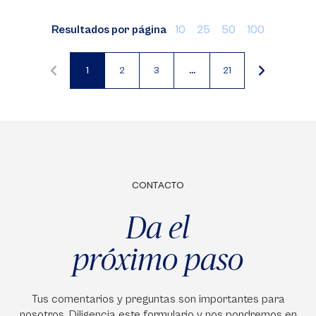
Resultados por página
10
25
50
100
1
2
3
…
21
Página
Página
Página
actual
CONTACTO
Da el
próximo paso
Tus comentarios y preguntas son importantes para
nosotros. Diligencia este formulario y nos pondremos en