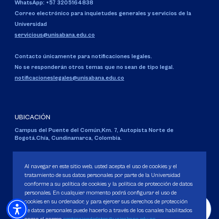
WhatsApp: +57 3205164838
Correo electrónico para inquietudes generales y servicios de la
Universidad
servicious@unisabana.edu.co
Contacto únicamente para notificaciones legales.
No se responderán otros temas que no sean de tipo legal.
notificacioneslegales@unisabana.edu.co
UBICACIÓN
Campus del Puente del Común,
Km. 7, Autopista Norte de
Bogotá.
Chía, Cundinamarca, Colombia.
Código SNIES 1711
Personería Jurídica:
Resolución 130 del 14 de enero de 1980
.
Al navegar en este sitio web, usted acepta el uso de cookies y el
Ministerio de Educación Nacional.
tratamiento de sus datos personales por parte de la Universidad
conforme a su política de cookies y la política de protección de datos
personales. En cualquier momento podrá configurar el uso de
cookies en su ordenador, y para ejercer sus derechos de protección
de datos personales puede hacerlo a través de los canales habilitados