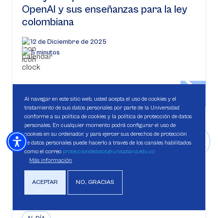
OpenAI y sus enseñanzas para la ley
colombiana
12 de Diciembre de 2025
5 minutos
Al navegar en este sitio web, usted acepta el uso de cookies y el
tratamiento de sus datos personales por parte de la Universidad
conforme a su política de cookies y la política de protección de datos
personales. En cualquier momento podrá configurar el uso de
cookies en su ordenador, y para ejercer sus derechos de protección
de datos personales puede hacerlo a través de los canales habilitados
como el correo
protecciondedatos@unisabana.edu.co
Más información
ACEPTAR
NO, GRACIAS