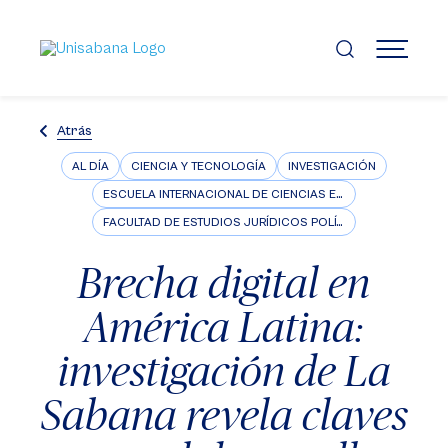
Pasar
al
contenido
MENÚ
principal
Atrás
AL DÍA
CIENCIA Y TECNOLOGÍA
INVESTIGACIÓN
ESCUELA INTERNACIONAL DE CIENCIAS ECONÓMICAS Y ADMINISTRATIVAS
FACULTAD DE ESTUDIOS JURÍDICOS POLÍTICOS E INTERNACIONALES
Brecha digital en
América Latina:
investigación de La
Sabana revela claves