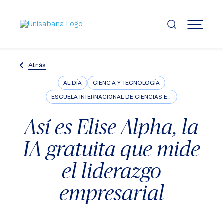
Pasar
al
contenido
MENÚ
principal
Atrás
AL DÍA
CIENCIA Y TECNOLOGÍA
ESCUELA INTERNACIONAL DE CIENCIAS ECONÓMICAS Y ADMINISTRATIVAS
Así es Elise Alpha, la
IA gratuita que mide
el liderazgo
empresarial