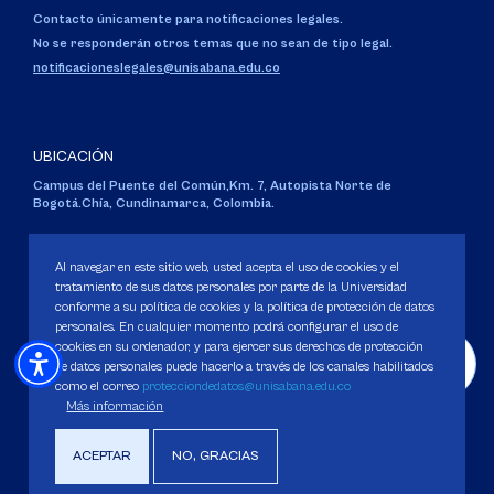
Contacto únicamente para notificaciones legales.
No se responderán otros temas que no sean de tipo legal.
notificacioneslegales@unisabana.edu.co
UBICACIÓN
Campus del Puente del Común,
Km. 7, Autopista Norte de
Bogotá.
Chía, Cundinamarca, Colombia.
Código SNIES 1711
Personería Jurídica:
Resolución 130 del 14 de enero de 1980
.
Al navegar en este sitio web, usted acepta el uso de cookies y el
Ministerio de Educación Nacional.
tratamiento de sus datos personales por parte de la Universidad
conforme a su política de cookies y la política de protección de datos
personales. En cualquier momento podrá configurar el uso de
cookies en su ordenador, y para ejercer sus derechos de protección
de datos personales puede hacerlo a través de los canales habilitados
como el correo
protecciondedatos@unisabana.edu.co
Política de Protección de datos
Más información
Política de Cookies
Derechos Pecuniarios
ACEPTAR
NO, GRACIAS