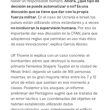
haber un responsable humano.
Ahora, ¿qué tipo de
decisión se puede automatizar o no? Es una
discusión que se tiene que dar con la propia
fuerza militar.
En el caso de Ucrania e Israel, los
países están utilizando otros estándares y a veces
no involucran la supervisión humana.
Por eso es
importante dar esa discusión en la OTAN, para que
adoptemos reglas que permitan un uso más ético
de esas innovaciones”, explica García Alonso.
Ulf Thoene lo explica con un caso concreto: el
bombardeo aéreo que destruyó la escuela
primaria femenina Shajare Tayebé en la ciudad de
Minab (Irán), dejando un saldo de 168 personas
muertas, en su gran mayoría niñas entre los 7 y 12
años de edad, que asistían en ese momento a
clases. Posterior a los ataques, un informe
preliminar del Pentágono sugirió que se trataba de
un error táctico. Las coordenadas del objetivo se
habrían establecido utilizando datos
desactualizados, pues anteriormente el edificio