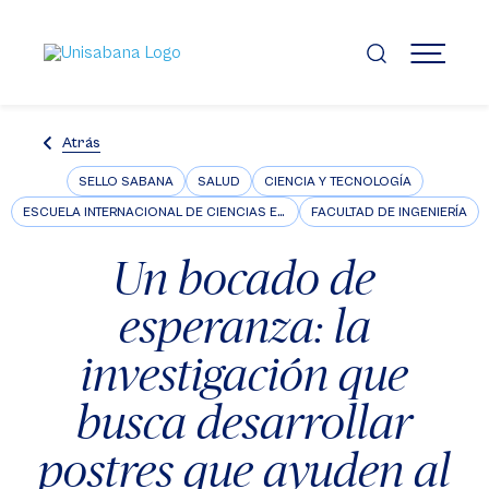
Pasar
al
contenido
MENÚ
principal
Atrás
SELLO SABANA
SALUD
CIENCIA Y TECNOLOGÍA
ESCUELA INTERNACIONAL DE CIENCIAS ECONÓMICAS Y ADMINISTRATIVAS
FACULTAD DE INGENIERÍA
Un bocado de
esperanza: la
investigación que
busca desarrollar
postres que ayuden al