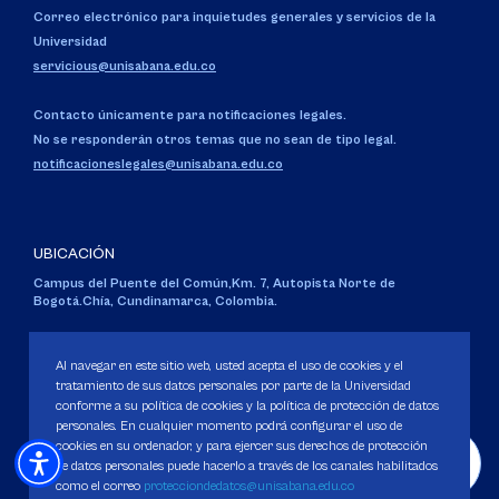
Correo electrónico para inquietudes generales y servicios de la
Universidad
servicious@unisabana.edu.co
Contacto únicamente para notificaciones legales.
No se responderán otros temas que no sean de tipo legal.
notificacioneslegales@unisabana.edu.co
UBICACIÓN
Campus del Puente del Común,
Km. 7, Autopista Norte de
Bogotá.
Chía, Cundinamarca, Colombia.
Código SNIES 1711
Personería Jurídica:
Resolución 130 del 14 de enero de 1980
.
Al navegar en este sitio web, usted acepta el uso de cookies y el
Ministerio de Educación Nacional.
tratamiento de sus datos personales por parte de la Universidad
conforme a su política de cookies y la política de protección de datos
personales. En cualquier momento podrá configurar el uso de
cookies en su ordenador, y para ejercer sus derechos de protección
de datos personales puede hacerlo a través de los canales habilitados
como el correo
protecciondedatos@unisabana.edu.co
Política de Protección de datos